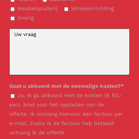
Meubelspuiterij
Winkelinrichting
Overig
Gaat u akkoord met de eenmalige kosten?*
Ja, ik ga akkoord met de kosten (€ 50,-
excl. btw) voor het opstellen van de
offerte. Ik ontvang hiervoor een factuur per
e-mail. Zodra ik de factuur heb betaald
ontvang ik de offerte.