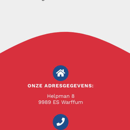
ONZE ADRESGEGEVENS:
Helpman 8
9989 ES Warffum